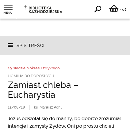
0
(
)
MENU
SPIS TREŚCI
19 niedziela okresu zwykłego
HOMILIA DO DOROSŁYCH
Zamiast chleba –
Eucharystia
12/08/18
ks. Mariusz Pohl
Jezus odwołał się do manny, bo dobrze zrozumiał
intencje i zamysły Żydów. Oni po prostu chcieli