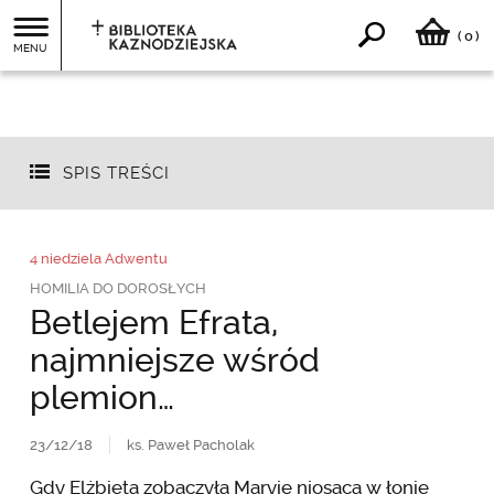
0
(
)
MENU
SPIS TREŚCI
4 niedziela Adwentu
HOMILIA DO DOROSŁYCH
Betlejem Efrata,
najmniejsze wśród
plemion…
23/12/18
ks. Paweł Pacholak
Gdy Elżbieta zobaczyła Maryję niosącą w łonie