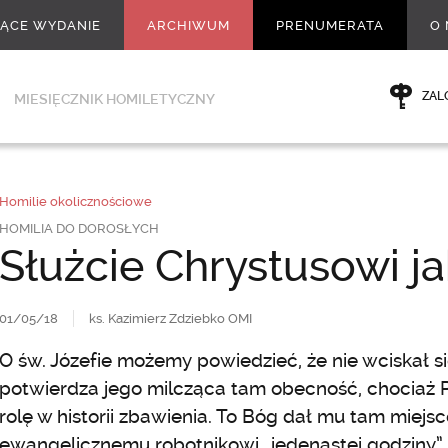
ŻĄCE WYDANIE
ARCHIWUM
PRENUMERATA
O 
ZAL
MIESIĘCZNIK HOMILETYCZNY
Homilie okolicznościowe
HOMILIA DO DOROSŁYCH
Służcie Chrystusowi ja
01/05/18
ks. Kazimierz Zdziebko OMI
O św. Józefie możemy powiedzieć, że nie wciskał się n
potwierdza jego milcząca tam obecność, chociaż
rolę w historii zbawienia. To Bóg dał mu tam miejsc
ewangelicznemu robotnikowi „jedenastej godziny”.