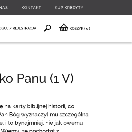
NAS
KONTAKT
KUP KREDYTY
0
OGUJ / REJESTRACJA
KOSZYK
(
)
ko Panu (1 V)
a karty biblijnej historii, co
 Pan Bóg wyznaczył mu szczególną
e, i to bynajmniej, nie jak owemu
 Wiemy, że pochodził z