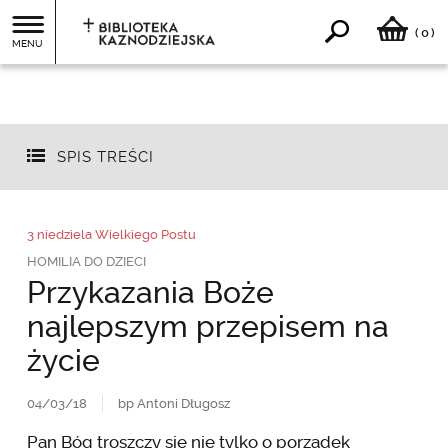
0
(
)
MENU
SPIS TREŚCI
3 niedziela Wielkiego Postu
HOMILIA DO DZIECI
Przykazania Boże
najlepszym przepisem na
życie
04/03/18
bp Antoni Długosz
Pan Bóg troszczy się nie tylko o porządek