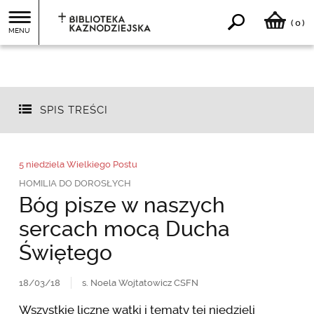
0
(
)
MENU
SPIS TREŚCI
5 niedziela Wielkiego Postu
HOMILIA DO DOROSŁYCH
Bóg pisze w naszych
sercach mocą Ducha
Świętego
18/03/18
s. Noela Wojtatowicz CSFN
Wszystkie liczne wątki i tematy tej niedzieli