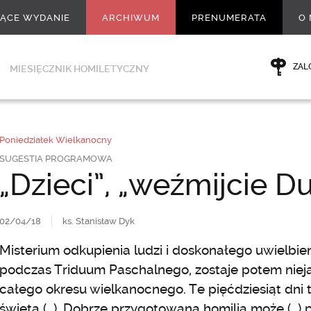
ŻĄCE WYDANIE
ARCHIWUM
PRENUMERATA
O 
ZAL
MIESIĘCZNIK HOMILETYCZNY
Poniedziałek Wielkanocny
SUGESTIA PROGRAMOWA
„Dzieci”, „weźmijcie 
02/04/18
ks. Stanisław Dyk
Misterium odkupienia ludzi i doskonałego uwielbieni
podczas Triduum Paschalnego, zostaje potem nieja
całego okresu wielkanocnego. Te pięćdziesiąt dni 
święta (…). Dobrze przygotowana homilia może (…)