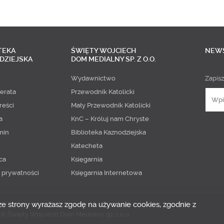
TEKA
ŚWIĘTY WOJCIECH
NEW
DZIEJSKA
DOM MEDIALNY SP. Z O.O.
Wydawnictwo
Zapisz
erata
Przewodnik Katolicki
reści
Mały Przewodnik Katolicki
a
KnC – Króluj nam Chryste
min
Biblioteka Kaznodziejska
Katecheta
ca
Księgarnia
a prywatności
Księgarnia Internetowa
 ze strony wyrażasz zgodę na używanie cookies, zgodnie z
18
Święty Wojciech Dom Medialny sp. z o.o.