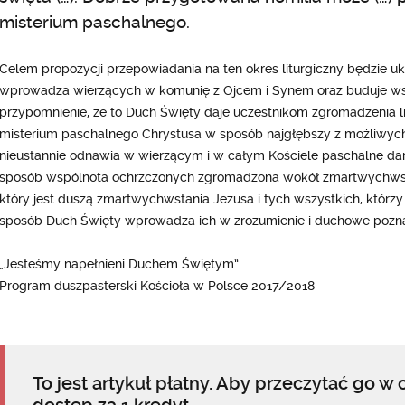
misterium paschalnego.
Celem propozycji przepowiadania na ten okres liturgiczny będzie uk
wprowadza wierzących w komunię z Ojcem i Synem oraz buduje wspó
przypomnienie, że to Duch Święty daje uczestnikom zgromadzenia 
misterium paschalnego Chrystusa w sposób najgłębszy z możliwych
nieustannie odnawia w wierzącym i w całym Kościele paschalne dary 
sposób wspólnota ochrzczonych zgromadzona wokół zmartwychwst
który jest duszą zmartwychwstania Jezusa i tych wszystkich, którzy 
sposób Duch Święty wprowadza ich w zrozumienie i duchowe pozna
„Jesteśmy napełnieni Duchem Świętym”
Program duszpasterski Kościoła w Polsce 2017/2018
To jest artykuł płatny. Aby przeczytać go w c