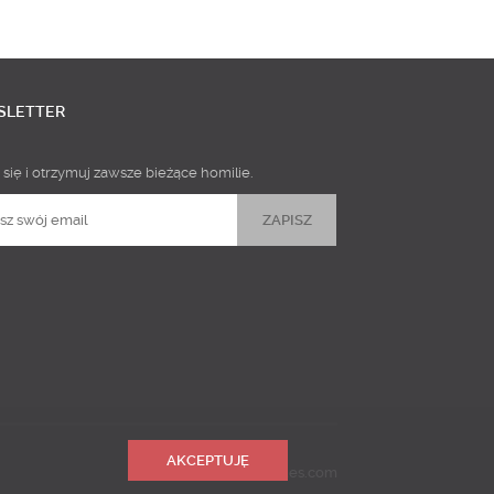
SLETTER
 się i otrzymuj zawsze bieżące homilie.
AKCEPTUJĘ
Realizacja
Predictes.com