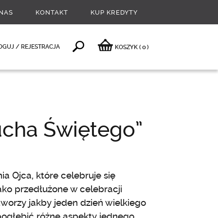
NAS
KONTAKT
KUP KREDYTY
0
OGUJ / REJESTRACJA
KOSZYK
(
)
Ducha Świętego”
a Ojca, które celebruje się
ko przedłużone w celebracji
tworzy jakby jeden dzień wielkiego
 pogłębić różne aspekty jednego