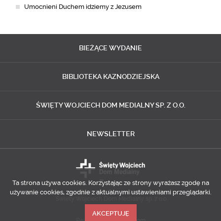
Umocnieni Duchem idziemy z Jezusem
BIEŻĄCE
WYDANIE
BIBLIOTEKA
KAZNODZIEJSKA
ŚWIĘTY WOJCIECH
DOM MEDIALNY SP. Z O.O.
NEWSLETTER
Ta strona używa cookies. Korzystając ze strony wyrażasz zgodę na
używanie cookies, zgodnie z aktualnymi ustawieniami przeglądarki.
Copyright © 2014-2018
Święty Wojciech Dom Medialny sp. z o.o.
AKCEPTUJĘ
Realizacja
Predictes.com