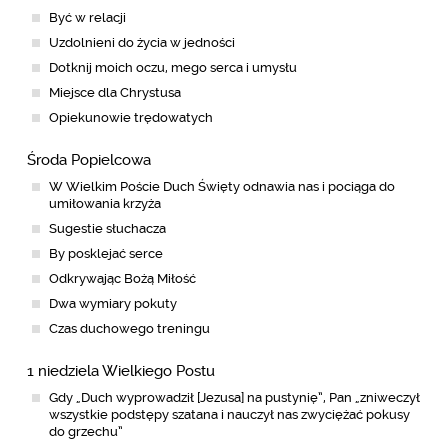
Być w relacji
Uzdolnieni do życia w jedności
Dotknij moich oczu, mego serca i umysłu
Miejsce dla Chrystusa
Opiekunowie trędowatych
Środa Popielcowa
W Wielkim Poście Duch Święty odnawia nas i pociąga do
umiłowania krzyża
Sugestie słuchacza
By posklejać serce
Odkrywając Bożą Miłość
Dwa wymiary pokuty
Czas duchowego treningu
1 niedziela Wielkiego Postu
Gdy „Duch wyprowadził [Jezusa] na pustynię”, Pan „zniweczył
wszystkie podstępy szatana i nauczył nas zwyciężać pokusy
do grzechu”