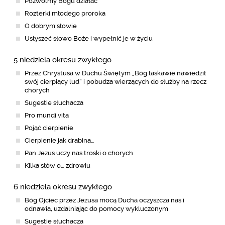
Pozwólmy Bogu działać
Rozterki młodego proroka
O dobrym słowie
Usłyszeć słowo Boże i wypełnić je w życiu
5 niedziela okresu zwykłego
Przez Chrystusa w Duchu Świętym „Bóg łaskawie nawiedził
swój cierpiący lud” i pobudza wierzących do służby na rzecz
chorych
Sugestie słuchacza
Pro mundi vita
Pojąć cierpienie
Cierpienie jak drabina…
Pan Jezus uczy nas troski o chorych
Kilka słów o… zdrowiu
6 niedziela okresu zwykłego
Bóg Ojciec przez Jezusa mocą Ducha oczyszcza nas i
odnawia, uzdalniając do pomocy wykluczonym
Sugestie słuchacza