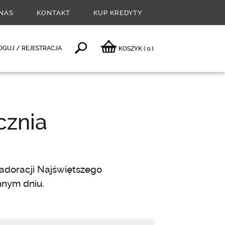
NAS
KONTAKT
KUP KREDYTY
0
OGUJ / REJESTRACJA
KOSZYK
(
)
cznia
doracji Najświętszego
nnym dniu.