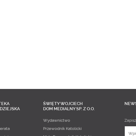
TEKA
ŚWIĘTY WOJCIECH
NEW
DZIEJSKA
DOM MEDIALNY SP. Z O.O.
Wydawnictwo
Zapisz
erata
Przewodnik Katolicki