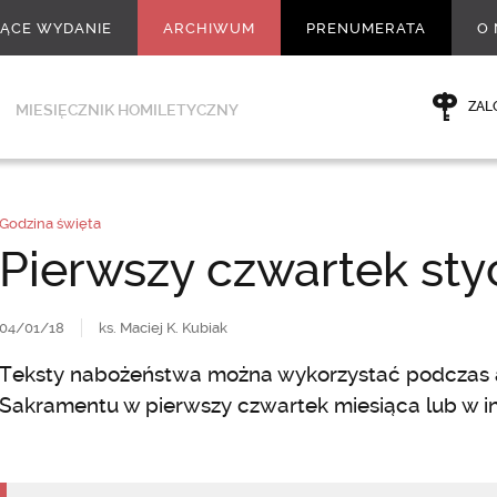
ŻĄCE WYDANIE
ARCHIWUM
PRENUMERATA
O 
ZAL
MIESIĘCZNIK HOMILETYCZNY
Godzina święta
Pierwszy czwartek sty
04/01/18
ks. Maciej K. Kubiak
Teksty nabożeństwa można wykorzystać podczas a
Sakramentu w pierwszy czwartek miesiąca lub w i