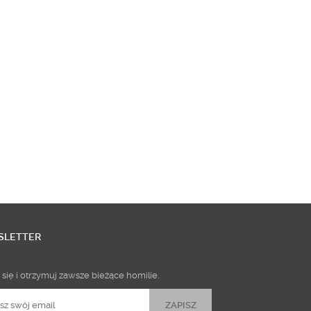
SLETTER
 się i otrzymuj zawsze bieżące homilie.