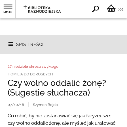
0
(
)
MENU
SPIS TREŚCI
27 niedziela okresu zwykłego
HOMILIA DO DOROSŁYCH
Czy wolno oddalić żonę?
(Sugestie słuchacza)
07/10/18
Szymon Bojdo
Co robić, by nie zastanawiać się jak faryzeusze:
czy wolno oddalić żonę, ale myśleć jak uratować