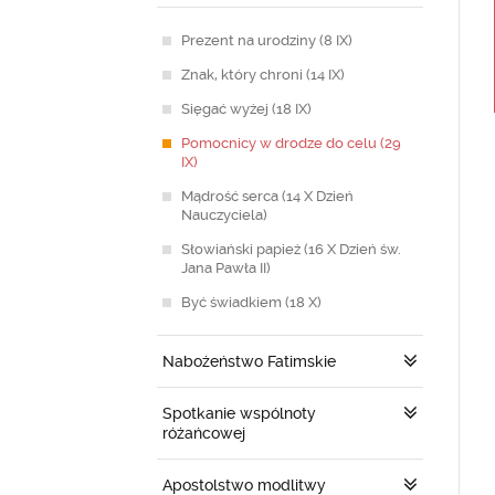
Prezent na urodziny (8 IX)
Znak, który chroni (14 IX)
Sięgać wyżej (18 IX)
Pomocnicy w drodze do celu (29
IX)
Mądrość serca (14 X Dzień
Nauczyciela)
Słowiański papież (16 X Dzień św.
Jana Pawła II)
Być świadkiem (18 X)
Nabożeństwo Fatimskie
Spotkanie wspólnoty
różańcowej
Apostolstwo modlitwy