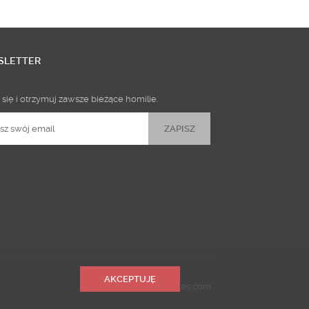
SLETTER
 się i otrzymuj zawsze bieżące homilie.
AKCEPTUJĘ
Realizacja
Predictes.com