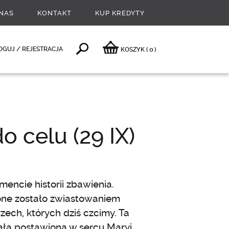
NAS
KONTAKT
KUP KREDYTY
0
OGUJ / REJESTRACJA
KOSZYK
(
)
 celu (29 IX)
ncie historii zbawienia.
one zostało zwiastowaniem
rzech, których dziś czcimy. Ta
tała postawiona w sercu Maryi.