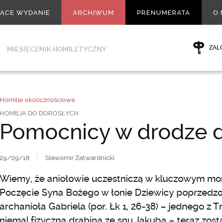
ŻĄCE WYDANIE
ARCHIWUM
PRENUMERATA
O 
ZAL
MIESIĘCZNIK HOMILETYCZNY
Homilie okolicznościowe
HOMILIA DO DOROSŁYCH
Pomocnicy w drodze do
29/09/18
Sławomir Zatwardnicki
Wiemy, że aniołowie uczestniczą w kluczowym mome
Poczęcie Syna Bożego w łonie Dziewicy poprzedz
archanioła Gabriela (por. Łk 1, 26-38) – jednego z T
niemal fizyczna drabina ze snu Jakuba – teraz zos