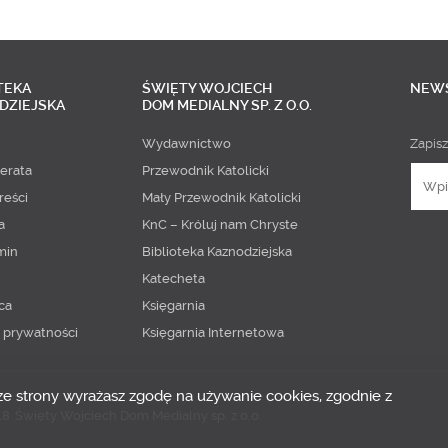
TEKA
ŚWIĘTY WOJCIECH
NEW
DZIEJSKA
DOM MEDIALNY SP. Z O.O.
Wydawnictwo
Zapisz
erata
Przewodnik Katolicki
reści
Mały Przewodnik Katolicki
a
KnC – Króluj nam Chryste
min
Biblioteka Kaznodziejska
Katecheta
ca
Księgarnia
a prywatności
Księgarnia Internetowa
 ze strony wyrażasz zgodę na używanie cookies, zgodnie z
18
Święty Wojciech Dom Medialny sp. z o.o.