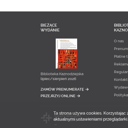
BIEŻĄCE
BIBLIO
WYDANIE
KAZNO
O nas
Prenum
Płatne t
Reklam
Regula
Biblioteka Kaznodziejska
lipiec/sierpień 2026
Kontakt
Wydaw
ZAMÓW PRENUMERATĘ
Polityk
PRZEJRZYJ ONLINE
Ta strona używa cookies. Korzystając
aktualnymi ustawieniami przeglądarki.
Copyright © 2014-20