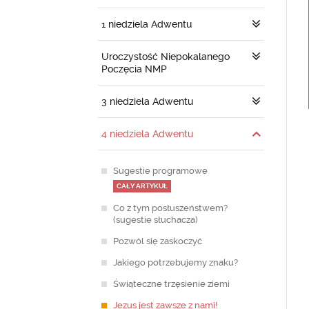
1 niedziela Adwentu
Uroczystość Niepokalanego
Poczęcia NMP
3 niedziela Adwentu
4 niedziela Adwentu
Sugestie programowe
CAŁY ARTYKUŁ
Co z tym posłuszeństwem?
(sugestie słuchacza)
Pozwól się zaskoczyć
Jakiego potrzebujemy znaku?
Świąteczne trzęsienie ziemi
Jezus jest zawsze z nami!