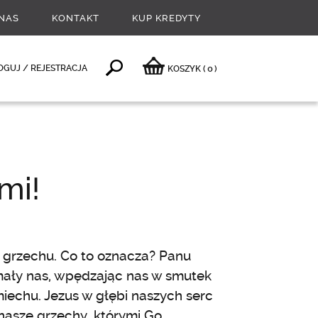
NAS
KONTAKT
KUP KREDYTY
0
OGUJ / REJESTRACJA
KOSZYK
(
)
mi!
 grzechu. Co to oznacza? Panu
amały nas, wpędzając nas w smutek
miechu. Jezus w głębi naszych serc
nasze grzechy, którymi Go