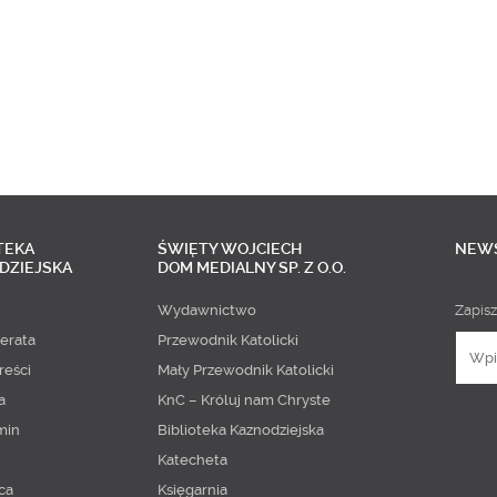
TEKA
ŚWIĘTY WOJCIECH
NEW
DZIEJSKA
DOM MEDIALNY SP. Z O.O.
Wydawnictwo
Zapisz
erata
Przewodnik Katolicki
reści
Mały Przewodnik Katolicki
a
KnC – Króluj nam Chryste
min
Biblioteka Kaznodziejska
Katecheta
ca
Księgarnia