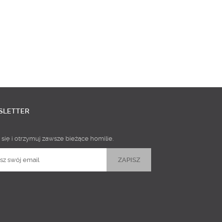
SLETTER
 się i otrzymuj zawsze bieżące homilie.