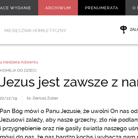
ŻĄCE WYDANIE
ARCHIWUM
PRENUMERATA
O 
ZAL
MIESIĘCZNIK HOMILETYCZNY
4 niedziela Adwentu
HOMILIA DO DZIECI
Jezus jest zawsze z na
22/12/19
ks. Dariusz Zuber
Pan Bóg mówi o Panu Jezusie, że uwolni On nas od
Jezusowi zależy, aby nasze grzechy, zło nie podł
i przygnębienie oraz nie gasiły światła naszego uś
mówi do nas, że nas bardzo kocha i wybacza nam 