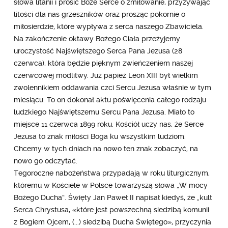
słowa litanii i prosić Boże Serce o zmiłowanie, przyzywając
litości dla nas grzeszników oraz prosząc pokornie o
miłosierdzie, które wypływa z serca naszego Zbawiciela.
Na zakończenie oktawy Bożego Ciała przeżyjemy
uroczystość Najświętszego Serca Pana Jezusa (28
czerwca), która będzie pięknym zwieńczeniem naszej
czerwcowej modlitwy. Już papież Leon XIII był wielkim
zwolennikiem oddawania czci Sercu Jezusa właśnie w tym
miesiącu. To on dokonał aktu poświęcenia całego rodzaju
ludzkiego Najświętszemu Sercu Pana Jezusa. Miało to
miejsce 11 czerwca 1899 roku. Kościół uczy nas, że Serce
Jezusa to znak miłości Boga ku wszystkim ludziom.
Chcemy w tych dniach na nowo ten znak zobaczyć, na
nowo go odczytać.
Tegoroczne nabożeństwa przypadają w roku liturgicznym,
któremu w Kościele w Polsce towarzyszą słowa „W mocy
Bożego Ducha”. Święty Jan Paweł II napisał kiedyś, że „kult
Serca Chrystusa, «które jest powszechną siedzibą komunii
z Bogiem Ojcem, (...) siedzibą Ducha Świętego», przyczynia