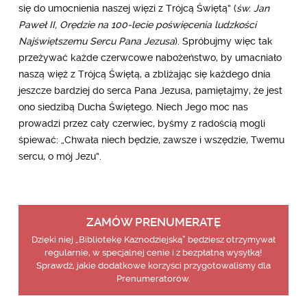
się do umocnienia naszej więzi z Trójcą Świętą” (
św. Jan
Paweł II, Orędzie na 100-lecie poświęcenia ludzkości
Najświętszemu Sercu Pana Jezusa
). Spróbujmy więc tak
przeżywać każde czerwcowe nabożeństwo, by umacniało
naszą więź z Trójcą Świętą, a zbliżając się każdego dnia
jeszcze bardziej do serca Pana Jezusa, pamiętajmy, że jest
ono siedzibą Ducha Świętego. Niech Jego moc nas
prowadzi przez cały czerwiec, byśmy z radością mogli
śpiewać: „Chwała niech będzie, zawsze i wszędzie, Twemu
sercu, o mój Jezu”.
ZAMÓW PRENUMERATĘ
Dzięki niej „Bibliotekę Kaznodziejską” będziesz otrzymywał
regularnie, w specjalnej cenie i z bezpłatną wysyłką!
Sprawdź, jakie dodatkowe korzyści przygotowaliśmy dla
Prenumeratorów.