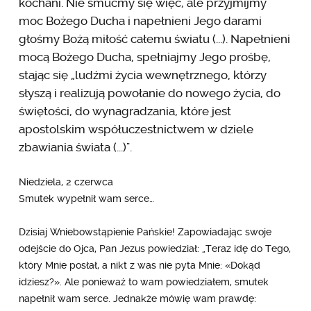
kochani. Nie smućmy się więc, ale przyjmijmy
moc Bożego Ducha i napełnieni Jego darami
głośmy Bożą miłość całemu światu (...). Napełnieni
mocą Bożego Ducha, spełniajmy Jego prośbę,
stając się „ludźmi życia wewnętrznego, którzy
słyszą i realizują powołanie do nowego życia, do
świętości, do wynagradzania, które jest
apostolskim współuczestnictwem w dziele
zbawiania świata (...)".
Niedziela, 2 czerwca
Smutek wypełnił wam serce…
Dzisiaj Wniebowstąpienie Pańskie! Zapowiadając swoje
odejście do Ojca, Pan Jezus powiedział: „Teraz idę do Tego,
który Mnie posłał, a nikt z was nie pyta Mnie: «Dokąd
idziesz?». Ale ponieważ to wam powiedziałem, smutek
napełnił wam serce. Jednakże mówię wam prawdę: