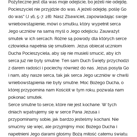
Pożyteczne jest dla was moje odejście, bo jeżeli nie odejdę,
Pocieszyciel nie przyjdzie do was. A jeżeli odejdę, poślę Go
do was” (J 16, 5-7. 28). Nasz Zbawiciel, zapowiadając swoje
wniebowstąpienie, mówi o smutku, który wypełnił serca
Jego uczniów na samą myśl o Jego odejściu. Zauważył
smutek w ich sercach. Różne są powody dla których serce
człowieka napełnia się smutkiem. Jezus obiecał uczniom
Ducha Pocieszyciela, aby się nie musieli smucić, aby ich
serca już nie były smutne. Ten sam Duch Święty przychodzi
z darem radości i pociechy również do nas. Jezus posyła Go
i nam, aby nasze serca, tak jak serca Jego uczniów w chwili
wniebowstąpienia nie były smutne. Moc Bożego Ducha, o
której przypomina nam Kościół w tym roku, pozwala nam
pokonać smutek.
Serce smutne to serce, które nie jest kochane. W tych
dniach wpatrujemy się w serce Pana Jezusa i
przypominamy sobie, jak bardzo jesteśmy kochani. Nie
smućmy się więc, ale przyjmijmy moc Bożego Ducha i
napełnieni Jego darami głośmy Bożą miłość całemu światu.