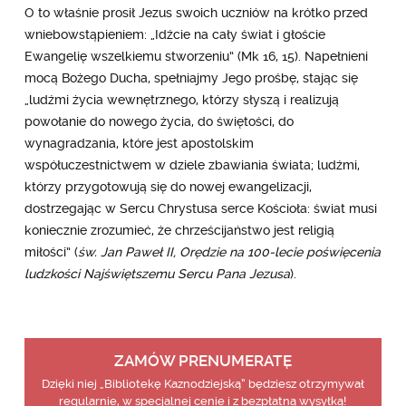
O to właśnie prosił Jezus swoich uczniów na krótko przed
wniebowstąpieniem: „Idźcie na cały świat i głoście
Ewangelię wszelkiemu stworzeniu” (Mk 16, 15). Napełnieni
mocą Bożego Ducha, spełniajmy Jego prośbę, stając się
„ludźmi życia wewnętrznego, którzy słyszą i realizują
powołanie do nowego życia, do świętości, do
wynagradzania, które jest apostolskim
współuczestnictwem w dziele zbawiania świata; ludźmi,
którzy przygotowują się do nowej ewangelizacji,
dostrzegając w Sercu Chrystusa serce Kościoła: świat musi
koniecznie zrozumieć, że chrześcijaństwo jest religią
miłości” (
św. Jan Paweł II, Orędzie na 100-lecie poświęcenia
ludzkości Najświętszemu Sercu Pana Jezusa
).
ZAMÓW PRENUMERATĘ
Dzięki niej „Bibliotekę Kaznodziejską” będziesz otrzymywał
regularnie, w specjalnej cenie i z bezpłatną wysyłką!