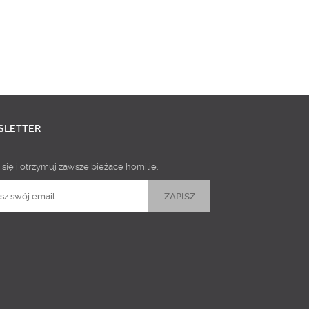
SLETTER
 się i otrzymuj zawsze bieżące homilie.