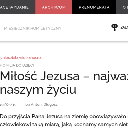
ŻĄCE WYDANIE
ARCHIWUM
PRENUMERATA
O 
ZAL
MIESIĘCZNIK HOMILETYCZNY
5 niedziela wielkanocna
HOMILIA DO DZIECI
Miłość Jezusa – najwa
naszym życiu
19/05/19
bp Antoni Długosz
Do przyjścia Pana Jezusa na ziemię obowiązywało
człowiekowi taką miarą, jaką kochamy samych siebi