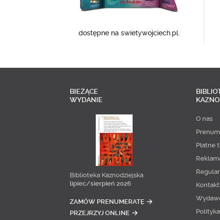
dostępne na swietywojciech.pl.
BIEŻĄCE
BIBLIO
WYDANIE
KAZNO
O nas
Prenum
Płatne t
Reklam
Regula
Biblioteka Kaznodziejska
lipiec/sierpień 2026
Kontakt
Wydaw
ZAMÓW PRENUMERATĘ
Polityk
PRZEJRZYJ ONLINE