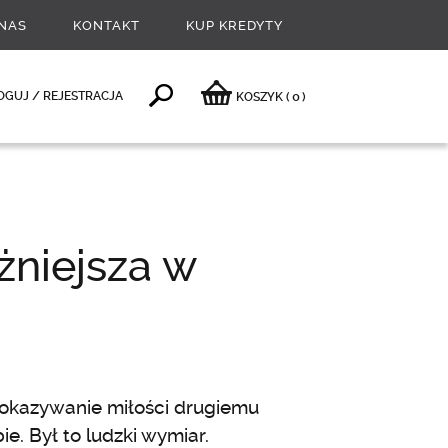
NAS
KONTAKT
KUP KREDYTY
0
OGUJ / REJESTRACJA
KOSZYK
(
)
żniejsza w
 okazywanie miłości drugiemu
e. Był to ludzki wymiar.