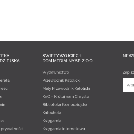
TEKA
ŚWIĘTY WOJCIECH
NEW
DZIEJSKA
DOM MEDIALNY SP. Z O.O.
Wydawnictwo
Zapisz
erata
Przewodnik Katolicki
reści
Mały Przewodnik Katolicki
a
KnC – Króluj nam Chryste
min
Biblioteka Kaznodziejska
Katecheta
ca
Księgarnia
a prywatności
Księgarnia Internetowa