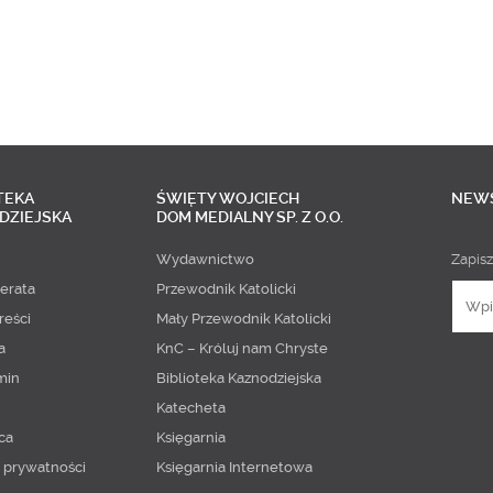
TEKA
ŚWIĘTY WOJCIECH
NEW
DZIEJSKA
DOM MEDIALNY SP. Z O.O.
Wydawnictwo
Zapisz
erata
Przewodnik Katolicki
reści
Mały Przewodnik Katolicki
a
KnC – Króluj nam Chryste
min
Biblioteka Kaznodziejska
Katecheta
ca
Księgarnia
a prywatności
Księgarnia Internetowa