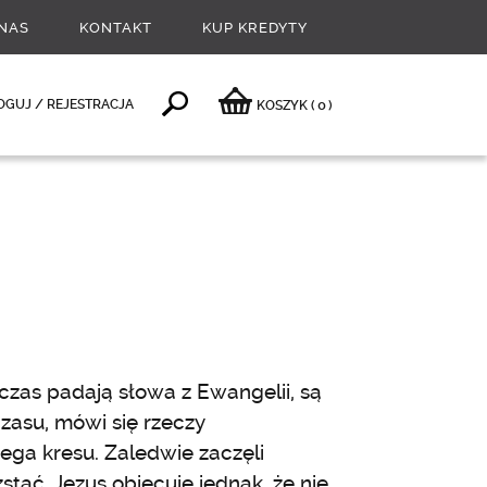
NAS
KONTAKT
KUP KREDYTY
0
OGUJ / REJESTRACJA
KOSZYK
(
)
zas padają słowa z Ewangelii, są
czasu, mówi się rzeczy
ega kresu. Zaledwie zaczęli
tać. Jezus obiecuje jednak, że nie