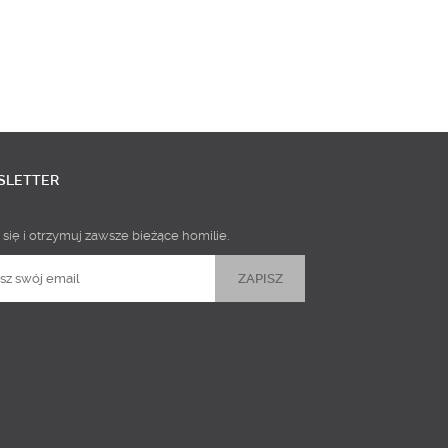
SLETTER
 się i otrzymuj zawsze bieżące homilie.