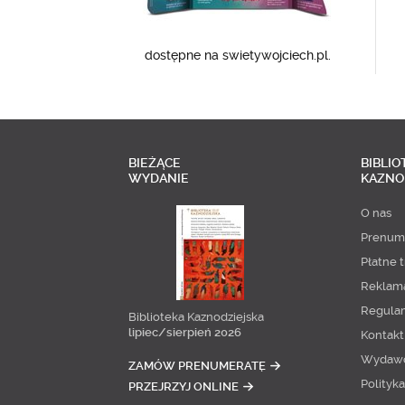
dostępne na swietywojciech.pl.
BIEŻĄCE
BIBLIO
WYDANIE
KAZNO
O nas
Prenum
Płatne t
Reklam
Regula
Biblioteka Kaznodziejska
lipiec/sierpień 2026
Kontakt
Wydaw
ZAMÓW PRENUMERATĘ
Polityk
PRZEJRZYJ ONLINE