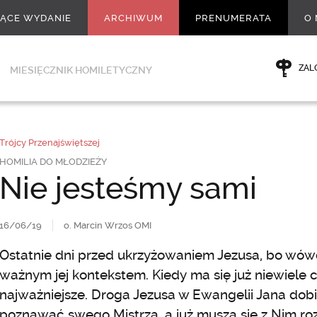
ŻĄCE WYDANIE
ARCHIWUM
PRENUMERATA
O 
ZAL
MIESIĘCZNIK HOMILETYCZNY
Trójcy Przenajświętszej
HOMILIA DO MŁODZIEŻY
Nie jesteśmy sami
16/06/19
o. Marcin Wrzos OMI
Ostatnie dni przed ukrzyżowaniem Jezusa, bo wówc
ważnym jej kontekstem. Kiedy ma się już niewiele 
najważniejsze. Droga Jezusa w Ewangelii Jana dobi
poznawać swego Mistrza, a już muszą się z Nim rozs