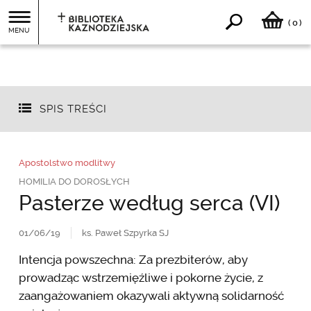
0
(
)
MENU
SPIS TREŚCI
Apostolstwo modlitwy
HOMILIA DO DOROSŁYCH
Pasterze według serca (VI)
01/06/19
ks. Paweł Szpyrka SJ
Intencja powszechna: Za prezbiterów, aby
prowadząc wstrzemięźliwe i pokorne życie, z
zaangażowaniem okazywali aktywną solidarność