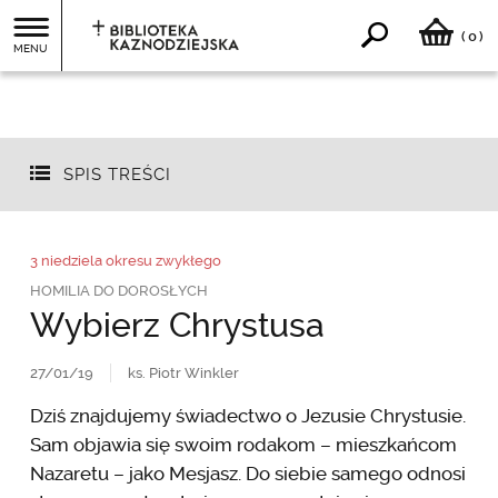
0
(
)
MENU
SPIS TREŚCI
3 niedziela okresu zwykłego
HOMILIA DO DOROSŁYCH
Wybierz Chrystusa
27/01/19
ks. Piotr Winkler
Dziś znajdujemy świadectwo o Jezusie Chrystusie.
Sam objawia się swoim rodakom – mieszkańcom
Nazaretu – jako Mesjasz. Do siebie samego odnosi