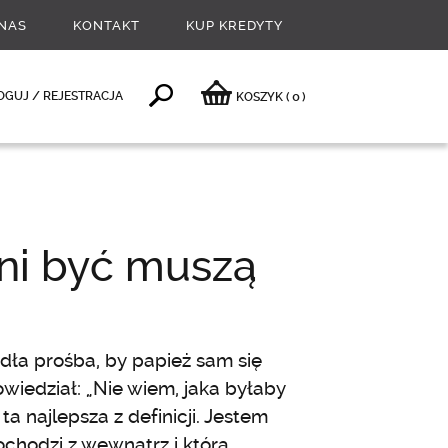
NAS
KONTAKT
KUP KREDYTY
0
OGUJ / REJESTRACJA
KOSZYK
(
)
oni być muszą
ła prośba, by papież sam się
owiedział: „Nie wiem, jaka byłaby
 ta najlepsza z definicji. Jestem
ochodzi z wewnątrz i którą