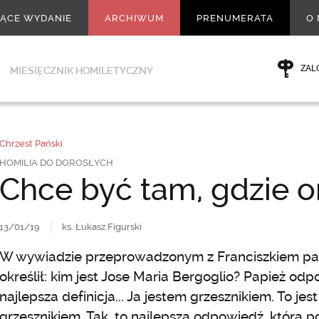
ŻĄCE WYDANIE
ARCHIWUM
PRENUMERATA
O 
ZAL
MIESIĘCZNIK HOMILETYCZNY
Chrzest Pański
HOMILIA DO DOROSŁYCH
Chce być tam, gdzie 
13/01/19
ks. Łukasz Figurski
W wywiadzie przeprowadzonym z Franciszkiem pad
określił: kim jest Jose Maria Bergoglio? Papież odp
najlepsza definicja... Ja jestem grzesznikiem. To jest
grzesznikiem. Tak, to najlepsza odpowiedź, która p