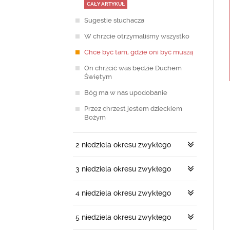
CAŁY ARTYKUŁ
Sugestie słuchacza
W chrzcie otrzymaliśmy wszystko
Chce być tam, gdzie oni być muszą
On chrzcić was będzie Duchem
Świętym
Bóg ma w nas upodobanie
Przez chrzest jestem dzieckiem
Bożym
2 niedziela okresu zwykłego
3 niedziela okresu zwykłego
4 niedziela okresu zwykłego
5 niedziela okresu zwykłego