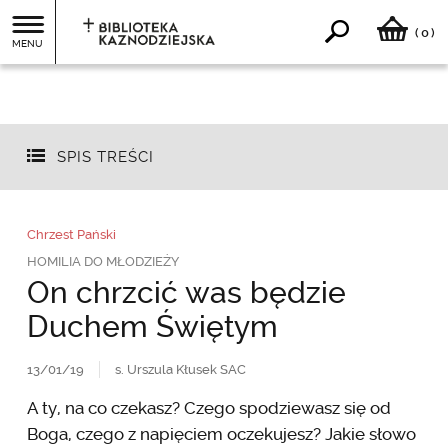
0
(
)
MENU
SPIS TREŚCI
Chrzest Pański
HOMILIA DO MŁODZIEŻY
On chrzcić was będzie
Duchem Świętym
13/01/19
s. Urszula Kłusek SAC
A ty, na co czekasz? Czego spodziewasz się od
Boga, czego z napięciem oczekujesz? Jakie słowo