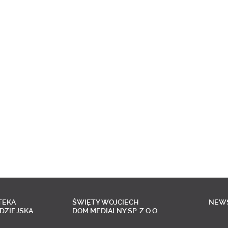
TEKA
ŚWIĘTY WOJCIECH
NEW
DZIEJSKA
DOM MEDIALNY SP. Z O.O.