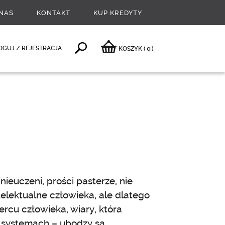
NAS
KONTAKT
KUP KREDYTY
0
OGUJ / REJESTRACJA
KOSZYK
(
)
ieuczeni, prości pasterze, nie
telektualne człowieka, ale dlatego
ercu człowieka, wiary, która
ch systemach – ubodzy są