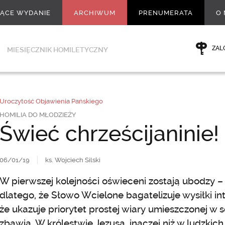
ŻĄCE WYDANIE
ARCHIWUM
PRENUMERATA
O 
ZAL
MIESIĘCZNIK HOMILETYCZNY
Uroczytość Objawienia Pańskiego
HOMILIA DO MŁODZIEŻY
Świeć chrześcijaninie!
06/01/19
ks. Wojciech Silski
W pierwszej kolejności oświeceni zostają ubodzy – n
dlatego, że Słowo Wcielone bagatelizuje wysiłki in
że ukazuje priorytet prostej wiary umieszczonej w s
zbawia. W królestwie Jezusa, inaczej niż w ludzki