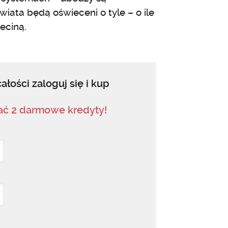
iata będą oświeceni o tyle – o ile
eciną.
ałości zaloguj się i kup
mać 2 darmowe kredyty!