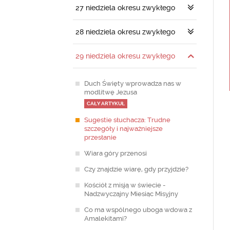
27 niedziela okresu zwykłego
28 niedziela okresu zwykłego
29 niedziela okresu zwykłego
Duch Święty wprowadza nas w
modlitwę Jezusa
CAŁY ARTYKUŁ
Sugestie słuchacza: Trudne
szczegóły i najważniejsze
przesłanie
Wiara góry przenosi
Czy znajdzie wiarę, gdy przyjdzie?
Kościół z misją w świecie -
Nadzwyczajny Miesiąc Misyjny
Co ma wspólnego uboga wdowa z
Amalekitami?