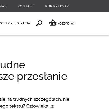
NAS
KONTAKT
KUP KREDYTY
0
OGUJ / REJESTRACJA
KOSZYK
(
)
rudne
sze przesłanie
się na trudnych szczegółach, nie
tego tekstu? Człowieka „z