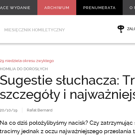
ŻĄCE WYDANIE
ARCHIWUM
PRENUMERATA
O 
ZAL
MIESIĘCZNIK HOMILETYCZNY
29 niedziela okresu zwykłego
HOMILIA DO DOROSŁYCH
Sugestie słuchacza: T
szczegóły i najważniej
20/10/19
Rafał Bernard
Na co dziś położylibyśmy nacisk? Czy zatrzymując 
tracimy jednak z oczu najważniejszego przesłania 