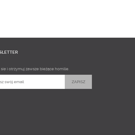
SLETTER
 się i otrzymuj zawsze bieżące homilie.