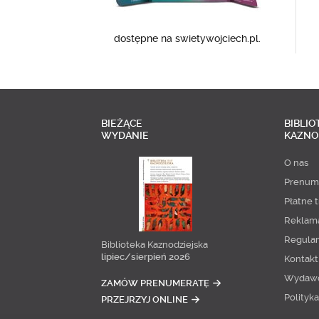
dostępne na swietywojciech.pl.
BIEŻĄCE
BIBLIO
WYDANIE
KAZNO
O nas
Prenum
Płatne t
Reklam
Regula
Biblioteka Kaznodziejska
lipiec/sierpień 2026
Kontakt
Wydaw
ZAMÓW PRENUMERATĘ
Polityk
PRZEJRZYJ ONLINE