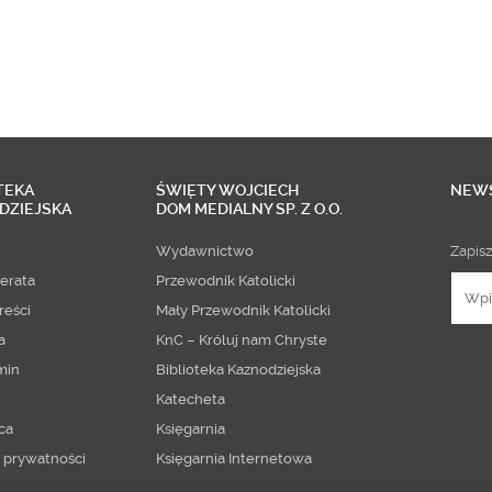
TEKA
ŚWIĘTY WOJCIECH
NEW
DZIEJSKA
DOM MEDIALNY SP. Z O.O.
Wydawnictwo
Zapisz
erata
Przewodnik Katolicki
reści
Mały Przewodnik Katolicki
a
KnC – Króluj nam Chryste
min
Biblioteka Kaznodziejska
Katecheta
ca
Księgarnia
a prywatności
Księgarnia Internetowa