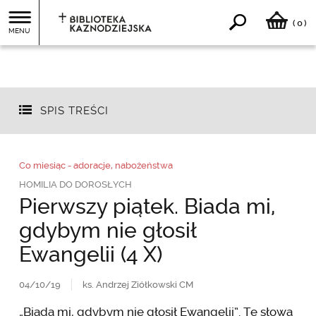
0
(
)
MENU
SPIS TREŚCI
Co miesiąc - adoracje, nabożeństwa
HOMILIA DO DOROSŁYCH
Pierwszy piątek. Biada mi,
gdybym nie głosił
Ewangelii (4 X)
04/10/19
ks. Andrzej Ziółkowski CM
„Biada mi, gdybym nie głosił Ewangelii”. Te słowa