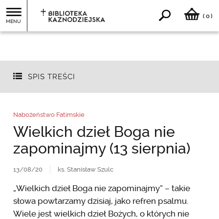
0
(
)
MENU
SPIS TREŚCI
Nabożeństwo Fatimskie
Wielkich dzieł Boga nie
zapominajmy (13 sierpnia)
13/08/20
ks. Stanisław Szulc
„Wielkich dzieł Boga nie zapominajmy” – takie
słowa powtarzamy dzisiaj, jako refren psalmu.
Wiele jest wielkich dzieł Bożych, o których nie