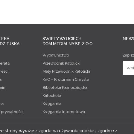
TEKA
ŚWIĘTY WOJCIECH
NEW
DZIEJSKA
DOM MEDIALNY SP. Z O.O.
Wydawnictwo
Zapisz
erata
Przewodnik Katolicki
reści
Mały Przewodnik Katolicki
a
KnC – Króluj nam Chryste
min
Biblioteka Kaznodziejska
Katecheta
ca
Księgarnia
a prywatności
Księgarnia Internetowa
 ze strony wyrażasz zgodę na używanie cookies, zgodnie z