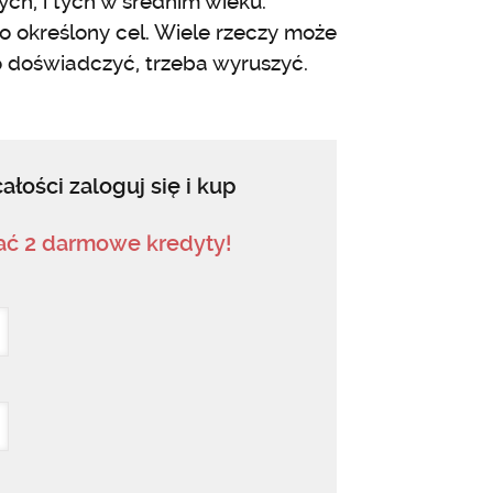
ych, i tych w średnim wieku.
o określony cel. Wiele rzeczy może
o doświadczyć, trzeba wyruszyć.
ałości zaloguj się i kup
mać 2 darmowe kredyty!