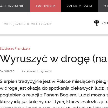
ŻĄCE WYDANIE
ARCHIWUM
PRENUMERATA
O 
ZAL
MIESIĘCZNIK HOMILETYCZNY
Słuchając Franciszka
Wyruszyć w drogę (na 
01/08/20
ks. Paweł Szpyrka SJ
Sierpień tradycyjnie jest w Polsce miesiącem piel
w drogę jest okazją do spotkania ciekawych ludzi,
pogłębienia relacji z Panem Bogiem. Ludzi można 
którzy idą już kolejny raz i tych, którzy znaleźli się