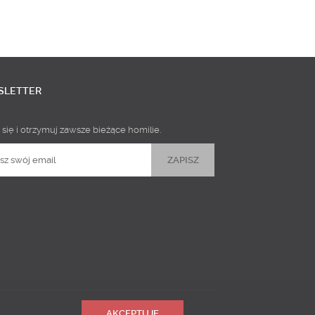
SLETTER
 się i otrzymuj zawsze bieżące homilie.
AKCEPTUJĘ