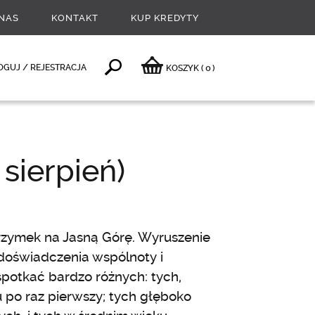
NAS
KONTAKT
KUP KREDYTY
0
OGUJ / REJESTRACJA
KOSZYK
(
)
sierpień)
grzymek na Jasną Górę. Wyruszenie
 doświadczenia wspólnoty i
spotkać bardzo różnych: tych,
 tu po raz pierwszy; tych głęboko