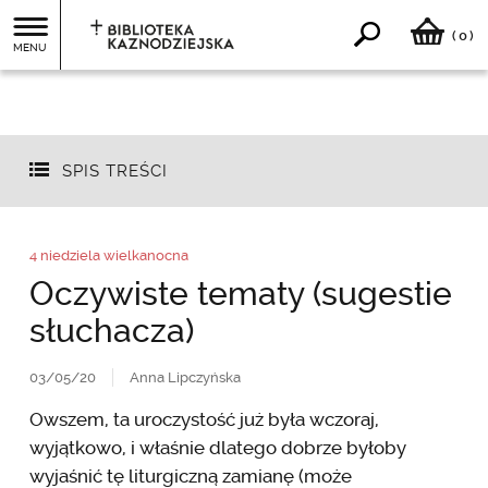
0
(
)
MENU
SPIS TREŚCI
4 niedziela wielkanocna
Oczywiste tematy (sugestie
słuchacza)
03/05/20
Anna Lipczyńska
Owszem, ta uroczystość już była wczoraj,
wyjątkowo, i właśnie dlatego dobrze byłoby
wyjaśnić tę liturgiczną zamianę (może