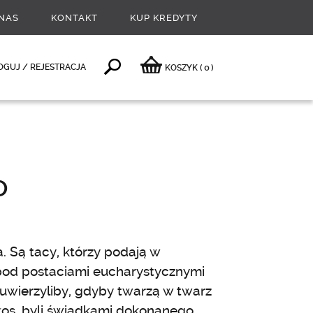
NAS
KONTAKT
KUP KREDYTY
0
OGUJ / REJESTRACJA
KOSZYK
(
)
o
. Są tacy, którzy podają w
od postaciami eucharystycznymi
ą, uwierzyliby, gdyby twarzą w twarz
głos, byli świadkami dokonanego