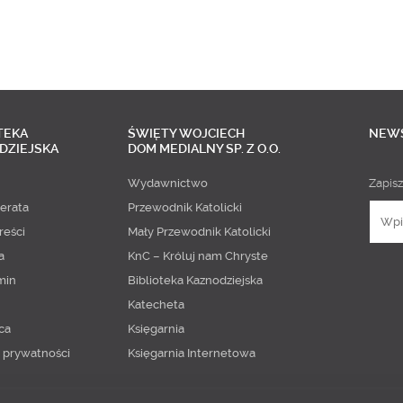
TEKA
ŚWIĘTY WOJCIECH
NEW
DZIEJSKA
DOM MEDIALNY SP. Z O.O.
Wydawnictwo
Zapisz
erata
Przewodnik Katolicki
reści
Mały Przewodnik Katolicki
a
KnC – Króluj nam Chryste
min
Biblioteka Kaznodziejska
Katecheta
ca
Księgarnia
a prywatności
Księgarnia Internetowa