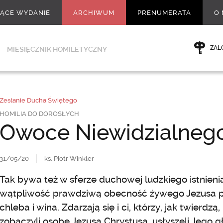
ŻĄCE WYDANIE
ARCHIWUM
PRENUMERATA
O 
ZAL
MIESIĘCZNIK HOMILETYCZNY
Zesłanie Ducha Świętego
HOMILIA DO DOROSŁYCH
Owoce Niewidzialneg
31/05/20
ks. Piotr Winkler
Tak bywa też w sferze duchowej ludzkiego istnienia
wątpliwość prawdziwą obecność żywego Jezusa p
chleba i wina. Zdarzają się i ci, którzy, jak twierdz
zobaczyli osobę Jezusa Chrystusa, usłyszeli Jego 