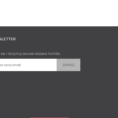
SLETTER
 się i otrzymuj zawsze bieżące homilie.