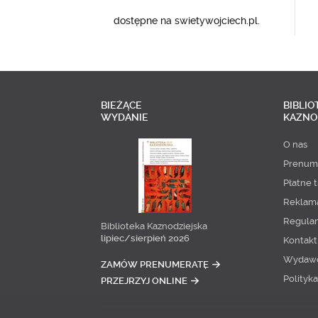
dostępne na swietywojciech.pl.
BIEŻĄCE
BIBLIO
WYDANIE
KAZNO
O nas
Prenum
Płatne t
Reklam
Regula
Biblioteka Kaznodziejska
lipiec/sierpień 2026
Kontakt
Wydaw
ZAMÓW PRENUMERATĘ
Polityk
PRZEJRZYJ ONLINE