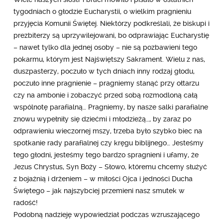
tygodniach o głodzie Eucharystii, o wielkim pragnieniu
przyjęcia Komunii Świętej. Niektórzy podkreślali, że biskupi i
prezbiterzy są uprzywilejowani, bo odprawiając Eucharystię
– nawet tylko dla jednej osoby – nie są pozbawieni tego
pokarmu, którym jest Najświętszy Sakrament. Wielu z nas,
duszpasterzy, poczuło w tych dniach inny rodzaj głodu,
poczuło inne pragnienie – pragniemy stanąć przy ołtarzu
czy na ambonie i zobaczyć przed sobą rozmodloną całą
wspólnotę parafialną… Pragniemy, by nasze salki parafialne
znowu wypełniły się dziećmi i młodzieżą…, by zaraz po
odprawieniu wieczornej mszy, trzeba było szybko biec na
spotkanie rady parafialnej czy kręgu biblijnego… Jesteśmy
tego głodni, jesteśmy tego bardzo spragnieni i ufamy, że
Jezus Chrystus, Syn Boży – Słowo, któremu chcemy służyć
z bojaźnią i drżeniem – w miłości Ojca i jedności Ducha
Świętego – jak najszybciej przemieni nasz smutek w
radość!
Podobną nadzieję wypowiedział podczas wzruszającego