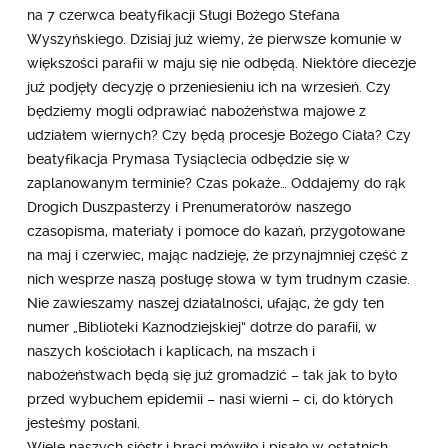
na 7 czerwca beatyfikacji Sługi Bożego Stefana
Wyszyńskiego. Dzisiaj już wiemy, że pierwsze komunie w
większości parafii w maju się nie odbędą. Niektóre diecezje
już podjęły decyzję o przeniesieniu ich na wrzesień. Czy
będziemy mogli odprawiać nabożeństwa majowe z
udziałem wiernych? Czy będą procesje Bożego Ciała? Czy
beatyfikacja Prymasa Tysiąclecia odbędzie się w
zaplanowanym terminie? Czas pokaże… Oddajemy do rąk
Drogich Duszpasterzy i Prenumeratorów naszego
czasopisma, materiały i pomoce do kazań, przygotowane
na maj i czerwiec, mając nadzieję, że przynajmniej część z
nich wesprze naszą posługę słowa w tym trudnym czasie.
Nie zawieszamy naszej działalności, ufając, że gdy ten
numer „Biblioteki Kaznodziejskiej” dotrze do parafii, w
naszych kościołach i kaplicach, na mszach i
nabożeństwach będą się już gromadzić – tak jak to było
przed wybuchem epidemii – nasi wierni – ci, do których
jesteśmy posłani.
Wiele naszych sióstr i braci mówiło i pisało w ostatnich