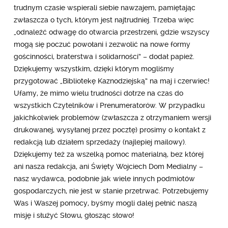
trudnym czasie wspierali siebie nawzajem, pamiętając
zwłaszcza o tych, którym jest najtrudniej. Trzeba więc
„odnaleźć odwagę do otwarcia przestrzeni, gdzie wszyscy
mogą się poczuć powołani i zezwolić na nowe formy
gościnności, braterstwa i solidarności” – dodał papież.
Dziękujemy wszystkim, dzięki którym mogliśmy
przygotować „Bibliotekę Kaznodziejską” na maj i czerwiec!
Ufamy, że mimo wielu trudności dotrze na czas do
wszystkich Czytelników i Prenumeratorów. W przypadku
jakichkolwiek problemów (zwłaszcza z otrzymaniem wersji
drukowanej, wysyłanej przez pocztę) prosimy o kontakt z
redakcją lub działem sprzedaży (najlepiej mailowy).
Dziękujemy też za wszelką pomoc materialną, bez której
ani nasza redakcja, ani Święty Wojciech Dom Medialny –
nasz wydawca, podobnie jak wiele innych podmiotów
gospodarczych, nie jest w stanie przetrwać. Potrzebujemy
Was i Waszej pomocy, byśmy mogli dalej pełnić naszą
misję i służyć Słowu, głosząc słowo!