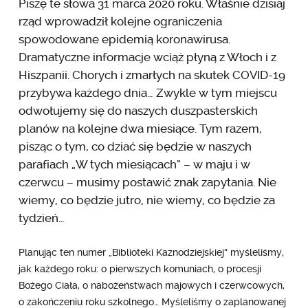
Piszę te słowa 31 marca 2020 roku. Właśnie dzisiaj
rząd wprowadził kolejne ograniczenia
spowodowane epidemią koronawirusa.
Dramatyczne informacje wciąż płyną z Włoch i z
Hiszpanii. Chorych i zmarłych na skutek COVID-19
przybywa każdego dnia… Zwykle w tym miejscu
odwołujemy się do naszych duszpasterskich
planów na kolejne dwa miesiące. Tym razem,
pisząc o tym, co dziać się będzie w naszych
parafiach „W tych miesiącach” – w maju i w
czerwcu – musimy postawić znak zapytania. Nie
wiemy, co będzie jutro, nie wiemy, co będzie za
tydzień…
Planując ten numer „Biblioteki Kaznodziejskiej” myśleliśmy,
jak każdego roku: o pierwszych komuniach, o procesji
Bożego Ciała, o nabożeństwach majowych i czerwcowych,
o zakończeniu roku szkolnego… Myśleliśmy o zaplanowanej