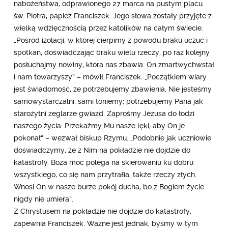
nabożeństwa, odprawionego 27 marca na pustym placu
św. Piotra, papież Franciszek. Jego słowa zostały przyjęte z
wielką wdzięcznością przez katolików na całym świecie.
„Pośród izolacji, w której cierpimy z powodu braku uczuć i
spotkań, doświadczając braku wielu rzeczy, po raz kolejny
posłuchajmy nowiny, która nas zbawia: On zmartwychwstał
i nam towarzyszy” – mówił Franciszek. „Początkiem wiary
jest świadomość, że potrzebujemy zbawienia. Nie jesteśmy
samowystarczalni, sami toniemy; potrzebujemy Pana jak
starożytni żeglarze gwiazd. Zaprośmy Jezusa do łodzi
naszego życia. Przekażmy Mu nasze lęki, aby On je
pokonał” – wezwał biskup Rzymu. „Podobnie jak uczniowie
doświadczymy, że z Nim na pokładzie nie dojdzie do
katastrofy. Boża moc polega na skierowaniu ku dobru
wszystkiego, co się nam przytrafia, także rzeczy złych.
Wnosi On w nasze burze pokój ducha, bo z Bogiem życie
nigdy nie umiera”.
Z Chrystusem na pokładzie nie dojdzie do katastrofy,
zapewnia Franciszek. Ważne jest jednak, byśmy w tym