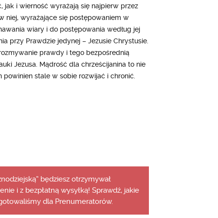
 jak i wierność wyrażają się najpierw przez
 w niej, wyrażające się postępowaniem w
awania wiary i do postępowania według jej
 przy Prawdzie jedynej – Jezusie Chrystusie.
 rozmywanie prawdy i tego bezpośrednią
ki Jezusa. Mądrość dla chrześcijanina to nie
in powinien stale w sobie rozwijać i chronić.
aznodziejską” będziesz otrzymywał
cenie i z bezpłatną wysyłką! Sprawdź, jakie
gotowaliśmy dla Prenumeratorów.