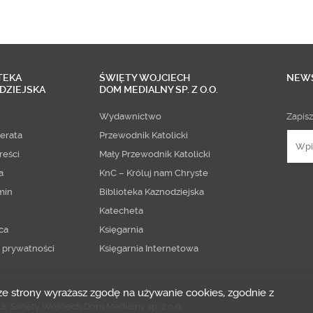
TEKA
ŚWIĘTY WOJCIECH
NEW
DZIEJSKA
DOM MEDIALNY SP. Z O.O.
Wydawnictwo
Zapisz
erata
Przewodnik Katolicki
reści
Mały Przewodnik Katolicki
a
KnC – Króluj nam Chryste
min
Biblioteka Kaznodziejska
Katecheta
ca
Księgarnia
a prywatności
Księgarnia Internetowa
 ze strony wyrażasz zgodę na używanie cookies, zgodnie z
18
Święty Wojciech Dom Medialny sp. z o.o.