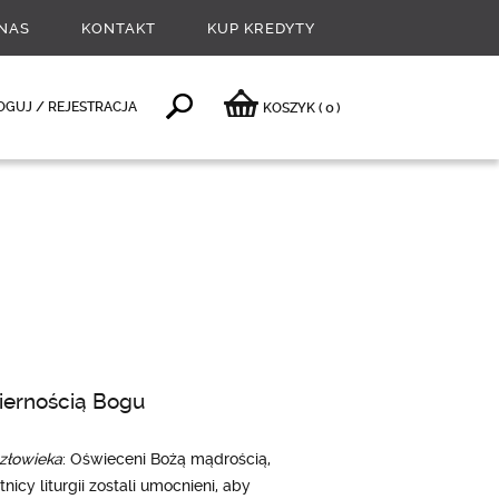
NAS
KONTAKT
KUP KREDYTY
0
OGUJ / REJESTRACJA
KOSZYK
(
)
wiernością Bogu
człowieka
: Oświeceni Bożą mądrością,
icy liturgii zostali umocnieni, aby