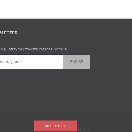
SLETTER
 się i otrzymuj zawsze bieżące homilie.
AKCEPTUJĘ
Realizacja
Predictes.com