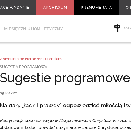
ŻĄCE WYDANIE
ARCHIWUM
PRENUMERATA
O 
ZAL
MIESIĘCZNIK HOMILETYCZNY
2 niedziela po Narodzeniu Pańskim
SUGESTIA PROGRAMOWA
Sugestie programowe
05/01/20
Na dary „łaski i prawdy” odpowiedzieć miłością i 
Kontynuacja obchodzonego w liturgii misterium Chrystusa w życiu 
obdarowani „łaską i prawdą” otrzymaną w Jezusie Chrystusie, uczestn