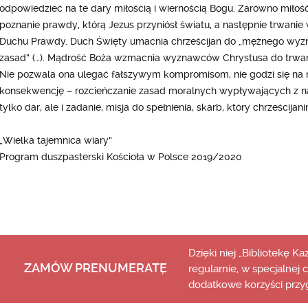
odpowiedzieć na te dary miłością i wiernością Bogu. Zarówno miłość,
poznanie prawdy, którą Jezus przyniósł światu, a następnie trwanie
Duchu Prawdy. Duch Święty umacnia chrześcijan do „mężnego wyzn
zasad” (…). Mądrość Boża wzmacnia wyznawców Chrystusa do trwania
Nie pozwala ona ulegać fałszywym kompromisom, nie godzi się na
konsekwencję – rozcieńczanie zasad moralnych wypływających z nau
tylko dar, ale i zadanie, misja do spełnienia, skarb, który chrześcijan
„Wielka tajemnica wiary”
Program duszpasterski Kościoła w Polsce 2019/2020
Dzięki niej „Bibliotekę K
ZAMÓW PRENUMERATĘ
regularnie, w specjalnej 
dodatkowe korzyści przy