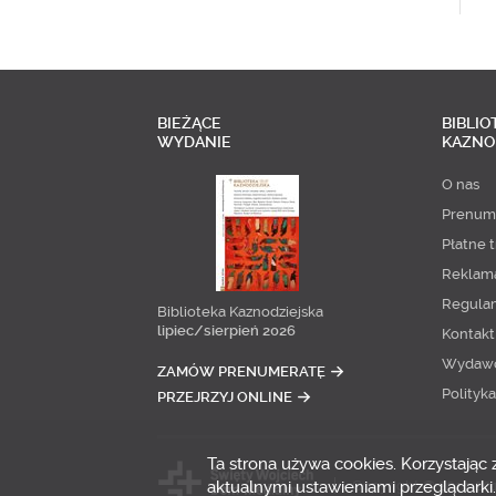
BIEŻĄCE
BIBLIO
WYDANIE
KAZNO
O nas
Prenum
Płatne t
Reklam
Regula
Biblioteka Kaznodziejska
lipiec/sierpień 2026
Kontakt
Wydaw
ZAMÓW PRENUMERATĘ
Polityk
PRZEJRZYJ ONLINE
Ta strona używa cookies. Korzystając
aktualnymi ustawieniami przeglądarki.
Copyright © 2014-20