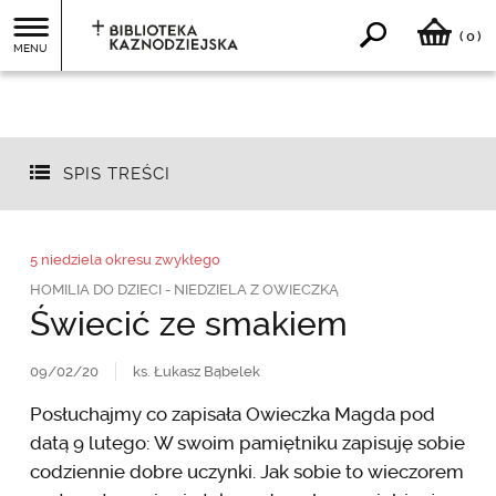
0
(
)
MENU
SPIS TREŚCI
5 niedziela okresu zwykłego
HOMILIA DO DZIECI - NIEDZIELA Z OWIECZKĄ
Świecić ze smakiem
09/02/20
ks. Łukasz Bąbelek
Posłuchajmy co zapisała Owieczka Magda pod
datą 9 lutego: W swoim pamiętniku zapisuję sobie
codziennie dobre uczynki. Jak sobie to wieczorem