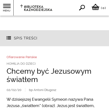
0
(
)
MENU
SPIS TREŚCI
Ofiarowanie Pańskie
HOMILIA DO DZIECI
Chcemy być Jezusowym
światłem
02/02/20
bp Antoni Długosz
W dzisiejszej Ewangelii Symeon nazywa Pana
Jezusa „światłem” (obraz). Jezus jest światłem,