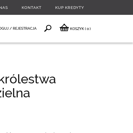
NAS
KONTAKT
KUP KREDYTY
0
OGUJ / REJESTRACJA
KOSZYK
(
)
królestwa
zielna