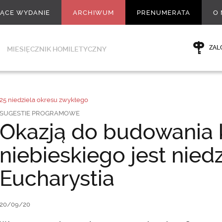
ŻĄCE WYDANIE
ARCHIWUM
PRENUMERATA
O 
ZAL
MIESIĘCZNIK HOMILETYCZNY
25 niedziela okresu zwykłego
SUGESTIE PROGRAMOWE
Okazją do budowania 
niebieskiego jest nied
Eucharystia
20/09/20