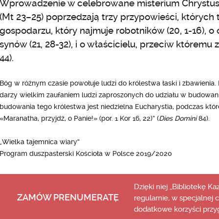
Wprowadzenie w celebrowane misterium Chrystus
(Mt 23–25) poprzedzają trzy przypowieści, których
gospodarzu, który najmuje robotników (20, 1-16), o
synów (21, 28-32), i o właścicielu, przeciw któremu 
44).
Bóg w różnym czasie powołuje ludzi do królestwa łaski i zbawienia
darzy wielkim zaufaniem ludzi zaproszonych do udziału w budowan
budowania tego królestwa jest niedzielna Eucharystia, podczas któr
«Maranatha, przyjdź, o Panie!» (por. 1 Kor 16, 22)” (
Dies Domini
84).
„Wielka tajemnica wiary”
Program duszpasterski Kościoła w Polsce 2019/2020
Dzięki niej „Bibliotekę K
ZAMÓW PRENUMERATĘ
regularnie, w specjalnej 
dodatkowe korzyści przy