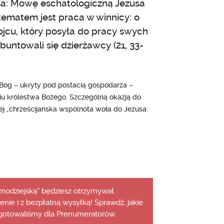
a: Mowę eschatologiczną Jezusa
 tematem jest praca w winnicy: o
 ojcu, który posyła do pracy swych
zbuntowali się dzierżawcy (21, 33-
. Bóg – ukryty pod postacią gospodarza –
iu królestwa Bożego. Szczególną okazją do
ej „chrześcijańska wspólnota woła do Jezusa:
aznodziejską” będziesz otrzymywał
cenie i z bezpłatną wysyłką! Sprawdź, jakie
gotowaliśmy dla Prenumeratorów.