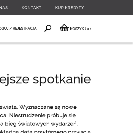
NAS
KONTAKT
KUP KREDYTY
0
OGUJ / REJESTRACJA
KOSZYK
(
)
ejsze spotkanie
 świata. Wyznaczane są nowe
ca. Niestrudzenie próbuje się
a bieg światowych wydarzeń.
dokładna data powtórnego przyjścia