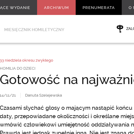
ŻĄCE WYDANIE
ARCHIWUM
PRENUMERATA
O 
ZAL
MIESIĘCZNIK HOMILETYCZNY
33 niedziela okresu zwykłego
HOMILIA DO DZIECI
Gotowość na najważni
14/11/21
Danuta Szelejewska
Czasami słychać głosy o mającym nastąpić końcu
daty, przepowiadane okoliczności i określane miejs
wmówić człowiekowi umiejętność oddziaływania n
Prawda jest jednak zupełnie inna. Nie jest znana 