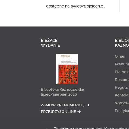
dostępne na swietywojciech.pl.
BIEŻĄCE
BIBLIO
WYDANIE
KAZNO
O nas
Prenum
Płatne t
Reklam
Regula
Biblioteka Kaznodziejska
lipiec/sierpień 2026
Kontakt
Wydaw
ZAMÓW PRENUMERATĘ
Polityk
PRZEJRZYJ ONLINE