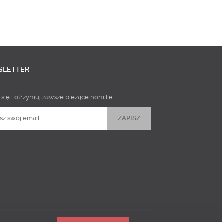
SLETTER
 się i otrzymuj zawsze bieżące homilie.