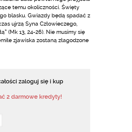
zące temu okoliczności. Święty
wego blasku. Gwiazdy będą spadać z
czas ujrzą Syna Człowieczego,
” (Mk 13, 24-26). Nie musimy się
emiłe zjawiska zostaną złagodzone
ałości zaloguj się i kup
mać 2 darmowe kredyty!