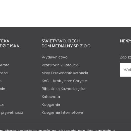
TEKA
ŚWIĘTY WOJCIECH
NEW
DZIEJSKA
DOM MEDIALNY SP. Z O.O.
Wydawnictwo
Zapisz
erata
Przewodnik Katolicki
reści
Mały Przewodnik Katolicki
a
KnC – Króluj nam Chryste
min
Biblioteka Kaznodziejska
Katecheta
ca
Księgarnia
a prywatności
Księgarnia Internetowa