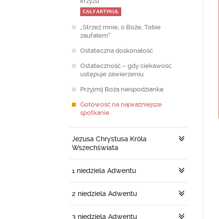
krzyżu
CAŁY ARTYKUŁ
„Strzeż mnie, o Boże, Tobie
zaufałem”
Ostateczna doskonałość
Ostateczność – gdy ciekawość
ustępuje zawierzeniu
Przyjmij Bożą niespodziankę
Gotowość na najważniejsze
spotkanie
Jezusa Chrystusa Króla
Wszechświata
1 niedziela Adwentu
2 niedziela Adwentu
3 niedziela Adwentu