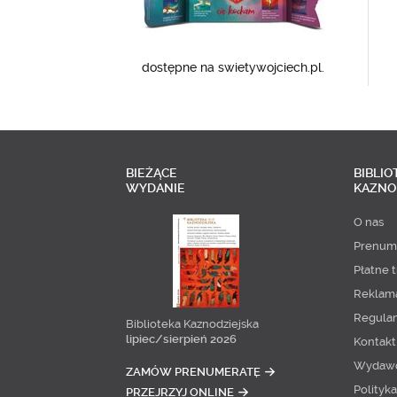
dostępne na swietywojciech.pl.
BIEŻĄCE
BIBLIO
WYDANIE
KAZNO
O nas
Prenum
Płatne t
Reklam
Regula
Biblioteka Kaznodziejska
lipiec/sierpień 2026
Kontakt
Wydaw
ZAMÓW PRENUMERATĘ
Polityk
PRZEJRZYJ ONLINE