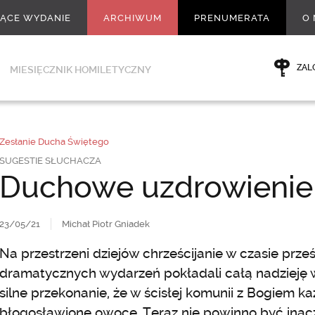
ŻĄCE WYDANIE
ARCHIWUM
PRENUMERATA
O 
ZAL
MIESIĘCZNIK HOMILETYCZNY
Zesłanie Ducha Świętego
SUGESTIE SŁUCHACZA
Duchowe uzdrowienie
23/05/21
Michał Piotr Gniadek
Na przestrzeni dziejów chrześcijanie w czasie prze
dramatycznych wydarzeń pokładali całą nadzieję w 
silne przekonanie, że w ścisłej komunii z Bogiem k
błogosławione owoce. Teraz nie powinno być inacz