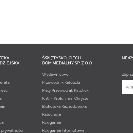
TEKA
ŚWIĘTY WOJCIECH
NEW
DZIEJSKA
DOM MEDIALNY SP. Z O.O.
Wydawnictwo
Zapisz
erata
Przewodnik Katolicki
reści
Mały Przewodnik Katolicki
a
KnC – Króluj nam Chryste
min
Biblioteka Kaznodziejska
Katecheta
ca
Księgarnia
a prywatności
Księgarnia Internetowa