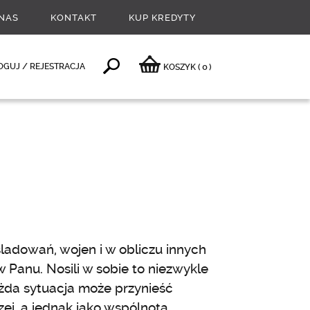
NAS
KONTAKT
KUP KREDYTY
0
OGUJ / REJESTRACJA
KOSZYK
(
)
śladowań, wojen i w obliczu innych
Panu. Nosili w sobie to niezwykle
ażda sytuacja może przynieść
ej, a jednak jako wspólnota