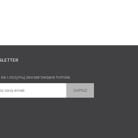
SLETTER
 się i otrzymuj zawsze bieżące homilie.