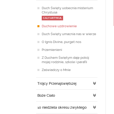
Duch Święty uobecnia misterium
Chrystusa
CAŁY ARTYKUŁ
Duchowe uzdrowienie
Duch Święty umacnia nas w wierze
O Ignis Divine, purget nos
Przemienieni
Z Duchem Świętym daję pokój
mojej rodzinie, szkole i parafii
Zaświadczy o Mnie
Trójcy Przenajświętszej
Boże Ciało
10 niedziela okresu zwykłego