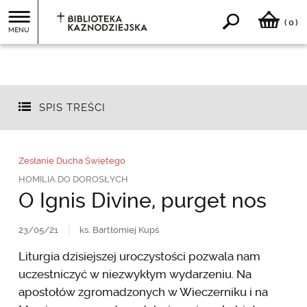
0
(
)
MENU
SPIS TREŚCI
Zesłanie Ducha Świętego
HOMILIA DO DOROSŁYCH
O Ignis Divine, purget nos
23/05/21
ks. Bartłomiej Kupś
Liturgia dzisiejszej uroczystości pozwala nam
uczestniczyć w niezwykłym wydarzeniu. Na
apostołów zgromadzonych w Wieczerniku i na