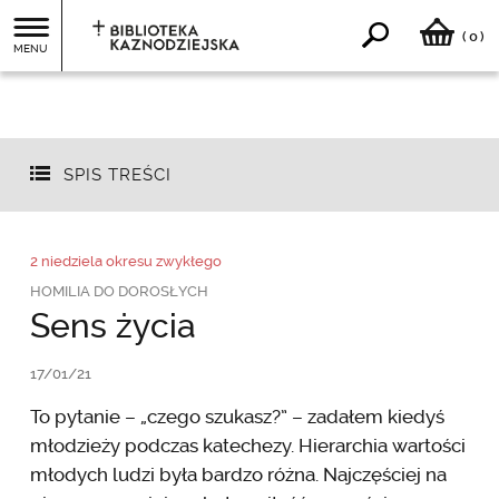
0
(
)
MENU
SPIS TREŚCI
2 niedziela okresu zwykłego
HOMILIA DO DOROSŁYCH
Sens życia
17/01/21
To pytanie – „czego szukasz?” – zadałem kiedyś
młodzieży podczas katechezy. Hierarchia wartości
młodych ludzi była bardzo różna. Najczęściej na