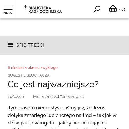
0
(
)
MENU
SPIS TREŚCI
6 niedziela okresu zwykłego
SUGESTIE SŁUCHACZA
Co jest najważniejsze?
14/02/21
Iwona, Andrzej Tomaszewscy
Tymczasem nieraz słyszeliśmy już, że Jezus
dotyka zmarłego lub chorego na trąd – tak jak w
dzisiejszej ewangelii – jakby nie zważając na