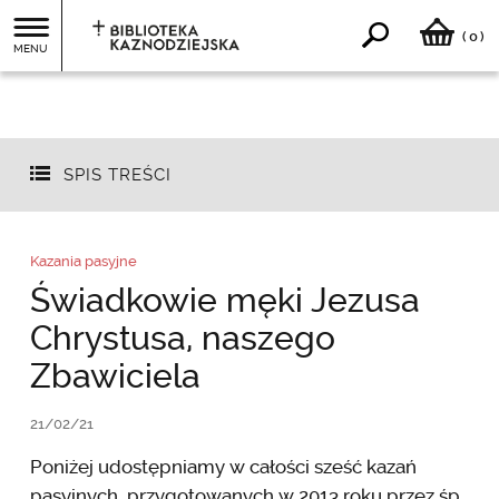
0
(
)
MENU
SPIS TREŚCI
Kazania pasyjne
Świadkowie męki Jezusa
Chrystusa, naszego
Zbawiciela
21/02/21
Poniżej udostępniamy w całości sześć kazań
pasyjnych, przygotowanych w 2013 roku przez śp.