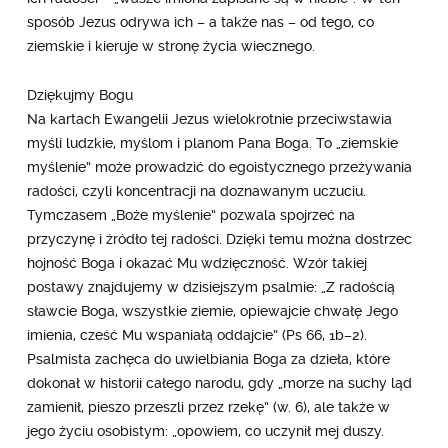
sposób Jezus odrywa ich – a także nas – od tego, co
ziemskie i kieruje w stronę życia wiecznego.
Dziękujmy Bogu
Na kartach Ewangelii Jezus wielokrotnie przeciwstawia
myśli ludzkie, myślom i planom Pana Boga. To „ziemskie
myślenie” może prowadzić do egoistycznego przeżywania
radości, czyli koncentracji na doznawanym uczuciu.
Tymczasem „Boże myślenie” pozwala spojrzeć na
przyczynę i źródło tej radości. Dzięki temu można dostrzec
hojność Boga i okazać Mu wdzięczność. Wzór takiej
postawy znajdujemy w dzisiejszym psalmie: „Z radością
sławcie Boga, wszystkie ziemie, opiewajcie chwałę Jego
imienia, cześć Mu wspaniałą oddajcie” (Ps 66, 1b–2).
Psalmista zachęca do uwielbiania Boga za dzieła, które
dokonał w historii całego narodu, gdy „morze na suchy ląd
zamienił, pieszo przeszli przez rzekę” (w. 6), ale także w
jego życiu osobistym: „opowiem, co uczynił mej duszy.