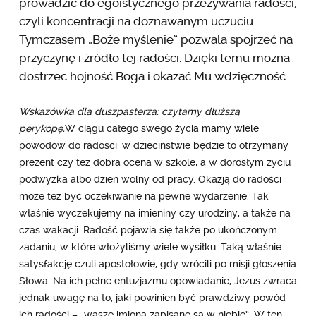
prowadzić do egoistycznego przeżywania radości,
czyli koncentracji na doznawanym uczuciu.
Tymczasem „Boże myślenie” pozwala spojrzeć na
przyczynę i źródło tej radości. Dzięki temu można
dostrzec hojność Boga i okazać Mu wdzięczność.
Wskazówka dla duszpasterza:
czytamy dłuższą
perykopę.
W ciągu całego swego życia mamy wiele
powodów do radości: w dzieciństwie będzie to otrzymany
prezent czy też dobra ocena w szkole, a w dorosłym życiu
podwyżka albo dzień wolny od pracy. Okazją do radości
może też być oczekiwanie na pewne wydarzenie. Tak
właśnie wyczekujemy na imieniny czy urodziny, a także na
czas wakacji. Radość pojawia się także po ukończonym
zadaniu, w które włożyliśmy wiele wysiłku. Taką właśnie
satysfakcję czuli apostołowie, gdy wrócili po misji głoszenia
Słowa. Na ich pełne entuzjazmu opowiadanie, Jezus zwraca
jednak uwagę na to, jaki powinien być prawdziwy powód
ich radości – „wasze imiona zapisane są w niebie”. W ten