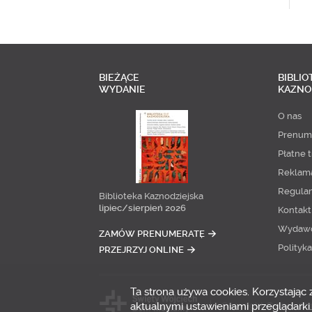
BIEŻĄCE
BIBLIO
WYDANIE
KAZNO
O nas
Prenum
Płatne t
Reklam
Regula
Biblioteka Kaznodziejska
lipiec/sierpień 2026
Kontakt
Wydaw
ZAMÓW PRENUMERATĘ
Polityk
PRZEJRZYJ ONLINE
Ta strona używa cookies. Korzystając
aktualnymi ustawieniami przeglądarki.
Copyright © 2014-20