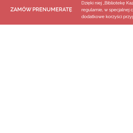
Dzięki niej „Bibliotekę K
ZAMÓW PRENUMERATĘ
regularnie, w specjalnej 
dodatkowe korzyści przy