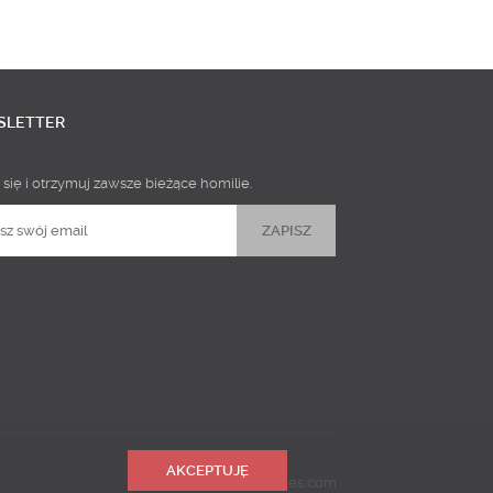
SLETTER
 się i otrzymuj zawsze bieżące homilie.
AKCEPTUJĘ
Realizacja
Predictes.com