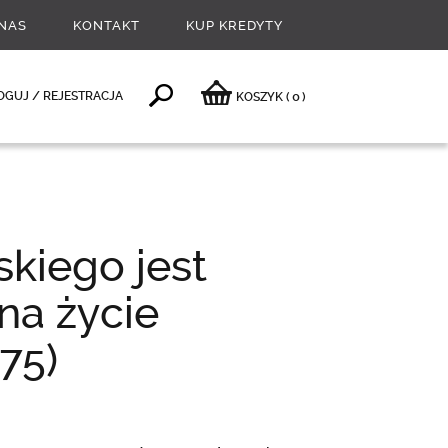
NAS
KONTAKT
KUP KREDYTY
0
OGUJ / REJESTRACJA
KOSZYK
(
)
kiego jest
na życie
75)