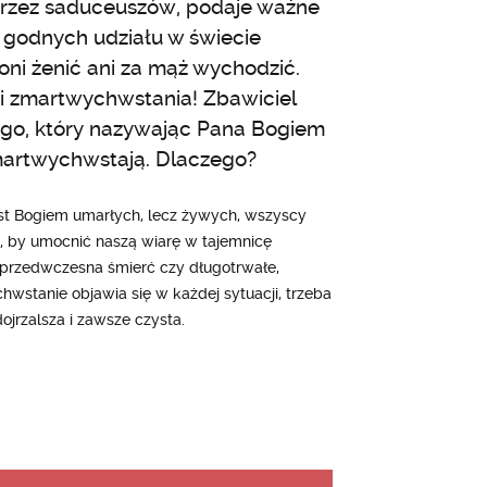
 przez saduceuszów, podaje ważne
a godnych udziału w świecie
oni żenić ani za mąż wychodzić.
i zmartwychwstania! Zbawiciel
ego, który nazywając Pana Bogiem
zmartwychwstają. Dlaczego?
est Bogiem umarłych, lecz żywych, wszyscy
, by umocnić naszą wiarę w tajemnicę
 przedwczesna śmierć czy długotrwałe,
wstanie objawia się w każdej sytuacji, trzeba
ojrzalsza i zawsze czysta.