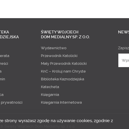
TEKA
ŚWIĘTY WOJCIECH
NEW
DZIEJSKA
DOM MEDIALNY SP. Z O.O.
Wydawnictwo
Zapisz
erata
Przewodnik Katolicki
reści
Mały Przewodnik Katolicki
a
KnC – Króluj nam Chryste
min
Biblioteka Kaznodziejska
Katecheta
ca
Księgarnia
a prywatności
Księgarnia Internetowa
 ze strony wyrażasz zgodę na używanie cookies, zgodnie z
18
Święty Wojciech Dom Medialny sp. z o.o.