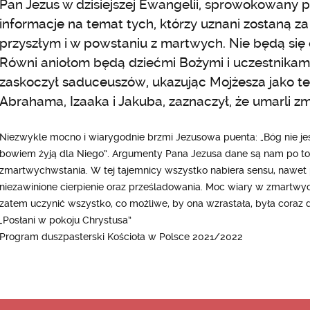
Pan Jezus w dzisiejszej Ewangelii, sprowokowany
informacje na temat tych, którzy uznani zostaną z
przyszłym i w powstaniu z martwych. Nie będą się 
Równi aniołom będą dziećmi Bożymi i uczestnikam
zaskoczył saduceuszów, ukazując Mojżesza jako t
Abrahama, Izaaka i Jakuba, zaznaczył, że umarli 
Niezwykle mocno i wiarygodnie brzmi Jezusowa puenta: „Bóg nie j
bowiem żyją dla Niego”. Argumenty Pana Jezusa dane są nam po to
zmartwychwstania. W tej tajemnicy wszystko nabiera sensu, nawet
niezawinione cierpienie oraz prześladowania. Moc wiary w zmartwych
zatem uczynić wszystko, co możliwe, by ona wzrastała, była coraz d
„Posłani w pokoju Chrystusa”
Program duszpasterski Kościoła w Polsce 2021/2022