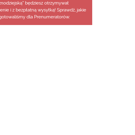
aznodziejską” będziesz otrzymywał
cenie i z bezpłatną wysyłką! Sprawdź, jakie
gotowaliśmy dla Prenumeratorów.