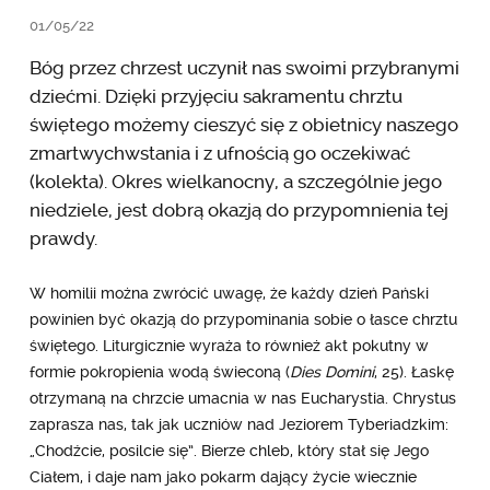
01/05/22
Bóg przez chrzest uczynił nas swoimi przybranymi
dziećmi. Dzięki przyjęciu sakramentu chrztu
świętego możemy cieszyć się z obietnicy naszego
zmartwychwstania i z ufnością go oczekiwać
(kolekta). Okres wielkanocny, a szczególnie jego
niedziele, jest dobrą okazją do przypomnienia tej
prawdy.
W homilii można zwrócić uwagę, że każdy dzień Pański
powinien być okazją do przypominania sobie o łasce chrztu
świętego. Liturgicznie wyraża to również akt pokutny w
formie pokropienia wodą świeconą (
Dies Domini
, 25). Łaskę
otrzymaną na chrzcie umacnia w nas Eucharystia. Chrystus
zaprasza nas, tak jak uczniów nad Jeziorem Tyberiadzkim:
„Chodźcie, posilcie się”. Bierze chleb, który stał się Jego
Ciałem, i daje nam jako pokarm dający życie wiecznie