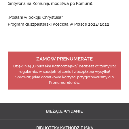
(antyfona na Komunię, modlitwa po Komunii).
„Posłani w pokoju Chrystusa”
Program duszpasterski Kościoła w Polsce 2021/2022
ZAMÓW PRENUMERATĘ
Dzięki niej „Bibliotekę Kaznodziejską” będziesz otrzymywał
regularnie, w specjalnej cenie i z bezpłatną wysyłką!
Sprawdź, jakie dodatkowe korzyści przygotowaliśmy dla
Prenumeratorów.
BIEŻĄCE
WYDANIE
BIBLIOTEKA
KAZNODZIEJSKA