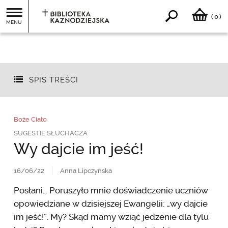
0
(
)
MENU
SPIS TREŚCI
Boże Ciało
SUGESTIE SŁUCHACZA
Wy dajcie im jeść!
16/06/22
Anna Lipczyńska
Posłani… Poruszyło mnie doświadczenie uczniów
opowiedziane w dzisiejszej Ewangelii: „wy dajcie
im jeść!”. My? Skąd mamy wziąć jedzenie dla tylu