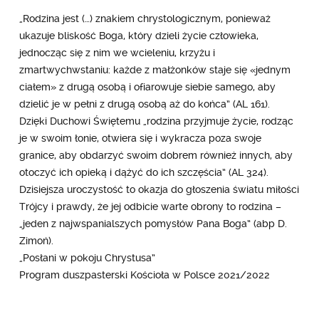
„Rodzina jest (…) znakiem chrystologicznym, ponieważ
ukazuje bliskość Boga, który dzieli życie człowieka,
jednocząc się z nim we wcieleniu, krzyżu i
zmartwychwstaniu: każde z małżonków staje się «jednym
ciałem» z drugą osobą i ofiarowuje siebie samego, aby
dzielić je w pełni z drugą osobą aż do końca” (AL 161).
Dzięki Duchowi Świętemu „rodzina przyjmuje życie, rodząc
je w swoim łonie, otwiera się i wykracza poza swoje
granice, aby obdarzyć swoim dobrem również innych, aby
otoczyć ich opieką i dążyć do ich szczęścia” (AL 324).
Dzisiejsza uroczystość to okazja do głoszenia światu miłości
Trójcy i prawdy, że jej odbicie warte obrony to rodzina –
„jeden z najwspanialszych pomysłów Pana Boga” (abp D.
Zimoń).
„Posłani w pokoju Chrystusa”
Program duszpasterski Kościoła w Polsce 2021/2022