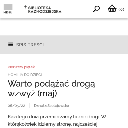
0
(
)
MENU
SPIS TREŚCI
Pierwszy piątek
HOMILIA DO DZIECI
Warto podążać drogą
wzwyż (maj)
06/05/22
Danuta Szelejewska
Każdego dnia przemierzamy liczne drogi. W
którąkolwiek idziemy stronę, najczęściej