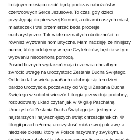
kolejnym miesiącu czcić będą podczas nabożeństw
czerwcowych Serce Jezusowe. To czas, gdy dzieci
przystępują do pierwszej Komunii, a ulicami naszych miast,
miasteczek i wsi przemierzać będą procesje
eucharystyczne. Tak wiele rozmaitych okoliczności to
również wyzwanie homiletyczne. Mam nadzieję, że niniejszy
numer, który oddajemy w ręce Czytelników, będzie w tym
wyzwaniu nieocenioną pomocą.
Pośród licznych wydarzeń maja i czerwca chciałbym
zwrócić uwagę na uroczystość Zesłania Ducha Świętego.
Od kilku lat w wielu parafiach celebruje się ten dzień
bardzo uroczyście, począwszy od Wigilii Zesłania Ducha
Świętego w sobotni wieczór. Liturgia przewiduje podobny,
rozbudowany układ czytań jak w Wigilię Paschalną.
Uroczystość Zesłania Ducha Świętego jest jednym z
najstarszych i najważniejszych świąt chrześcijańskich. W
liturgii przed reformą uroczystość miała swoją oktawę, a
niedziele okresu, który w Polsce nazywamy zwykłym, a
łaciński mszał określa jako
per annum
, liczone były właśnie