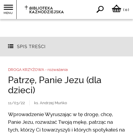
0
(
)
MENU
SPIS TREŚCI
DROGA KRZYŻOWA - rozważania
Patrzę, Panie Jezu (dla
dzieci)
11/03/22
ks. Andrzej Muńko
Wprowadzenie Wyruszając w tę drogę, chcę,
Panie Jezu, rozważać Twoją mękę, patrząc na
tych, którzy Ci towarzyszyli i których spotykałeś na