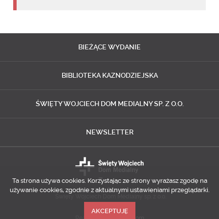
BIEŻĄCE
WYDANIE
BIBLIOTEKA
KAZNODZIEJSKA
ŚWIĘTY WOJCIECH
DOM MEDIALNY SP. Z O.O.
NEWSLETTER
Ta strona używa cookies. Korzystając ze strony wyrażasz zgodę na
używanie cookies, zgodnie z aktualnymi ustawieniami przeglądarki.
Copyright © 2014-2018
Święty Wojciech Dom Medialny sp. z o.o.
AKCEPTUJĘ
Realizacja
Predictes.com