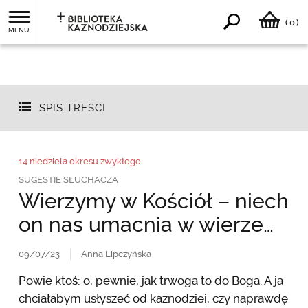
0
(
)
MENU
SPIS TREŚCI
14 niedziela okresu zwykłego
SUGESTIE SŁUCHACZA
Wierzymy w Kościół – niech
on nas umacnia w wierze…
09/07/23
Anna Lipczyńska
Powie ktoś: o, pewnie, jak trwoga to do Boga. A ja
chciałabym usłyszeć od kaznodziei, czy naprawdę