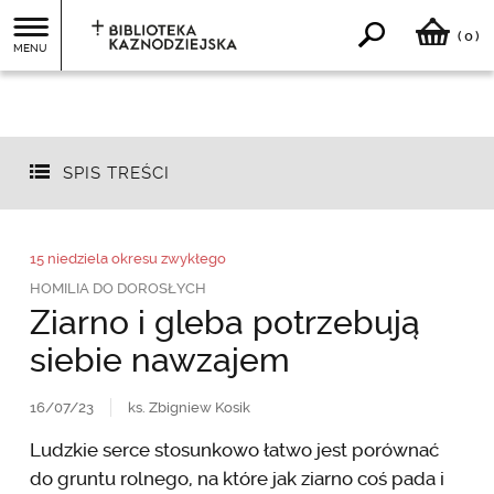
0
(
)
MENU
SPIS TREŚCI
15 niedziela okresu zwykłego
HOMILIA DO DOROSŁYCH
Ziarno i gleba potrzebują
siebie nawzajem
16/07/23
ks. Zbigniew Kosik
Ludzkie serce stosunkowo łatwo jest porównać
do gruntu rolnego, na które jak ziarno coś pada i