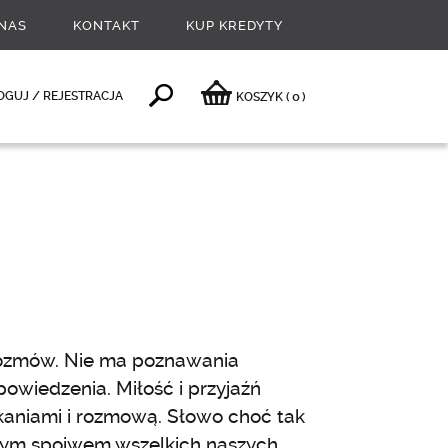
NAS
KONTAKT
KUP KREDYTY
0
OGUJ / REJESTRACJA
KOSZYK
(
)
 rozmów. Nie ma poznawania
owiedzenia. Miłość i przyjaźń
tkaniami i rozmową. Słowo choć tak
alnym spoiwem wszelkich naszych