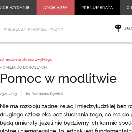
ŻĄCE WYDANIE
ARCHIWUM
PRENUMERATA
O 
ZAL
MIESIĘCZNIK HOMILETYCZNY
16 niedziela okresu zwykłego
HOMILIA DO DOROSŁYCH
Pomoc w modlitwie
23/07/23
ks. Radosław Rychlik
Nie ma rozwoju żadnej relacji międzyludzkiej bez
drugiego człowieka bez słuchania tego, co ma do p
będą umierały, jeżeli nie będziemy ich karmić spo
ulotne i niematerialne, to jednak jest fundament