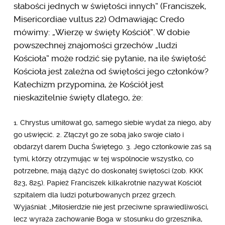
słabości jednych w świętości innych” (Franciszek,
Misericordiae vultus 22) Odmawiając Credo
mówimy: „Wierzę w święty Kościół”. W dobie
powszechnej znajomości grzechów „ludzi
Kościoła” może rodzić się pytanie, na ile świętość
Kościoła jest zależna od świętości jego członków?
Katechizm przypomina, że Kościół jest
nieskazitelnie święty dlatego, że:
1. Chrystus umiłował go, samego siebie wydał za niego, aby
go uświęcić. 2. Złączył go ze sobą jako swoje ciało i
obdarzył darem Ducha Świętego. 3. Jego członkowie zaś są
tymi, którzy otrzymując w tej wspólnocie wszystko, co
potrzebne, mają dążyć do doskonałej świętości (zob. KKK
823, 825). Papież Franciszek kilkakrotnie nazywał Kościół
szpitalem dla ludzi poturbowanych przez grzech.
Wyjaśniał: „Miłosierdzie nie jest przeciwne sprawiedliwości,
lecz wyraża zachowanie Boga w stosunku do grzesznika,