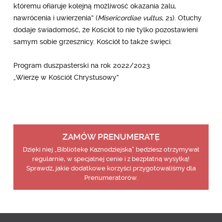
któremu ofiaruje kolejną możliwość okazania żalu,
nawrócenia i uwierzenia” (
Misericordiae vultus
, 21). Otuchy
dodaje świadomość, że Kościół to nie tylko pozostawieni
samym sobie grzesznicy. Kościół to także święci.
Program duszpasterski na rok 2022/2023
„Wierzę w Kościół Chrystusowy”
ZAMÓW PRENUMERATĘ
Dzięki niej „Bibliotekę Kaznodziejską” będziesz otrzymywał
regularnie, w specjalnej cenie i z bezpłatną wysyłką!
Sprawdź, jakie dodatkowe korzyści przygotowaliśmy dla
Prenumeratorów.