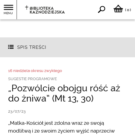
0
(
)
MENU
SPIS TREŚCI
16 niedziela okresu zwykłego
SUGESTIE PROGRAMOWE
„Pozwólcie obojgu róść aż
do żniwa” (Mt 13, 30)
23/07/23
„Matka-Kościół jest zdolna wraz ze swoją
modlitwą i ze swoim życiem wyjść naprzeciw